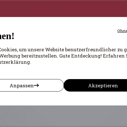
Ohne
en!
okies, um unsere Website benutzerfreundlicher zu g
Werbung bereitzustellen. Gute Entdeckung! Erfahren 
rtschrittlichen Bewegung wurde auf Initiative von Pier
utzerklärung.
 Albert Marteaux (der Anfang 1940 der PCB beitrat) ein
trio der "FI" (Albert Marteaux, der Liberale Fernand De
en. Über dieses Trio hinaus waren die eigentlichen För
traten.
Anpassen
Akzeptieren