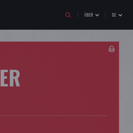
ÜBER
DE
DER