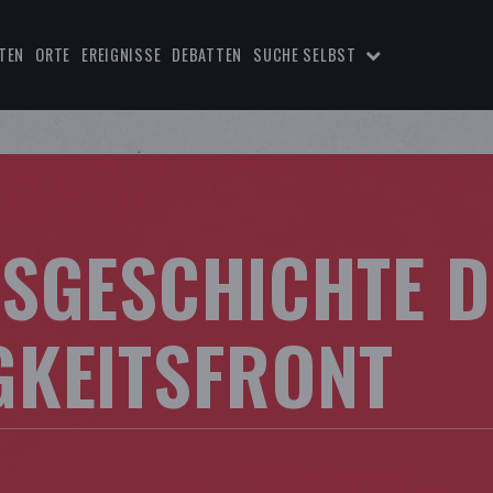
TEN
ORTE
EREIGNISSE
DEBATTEN
SUCHE SELBST
SGESCHICHTE 
KEITSFRONT