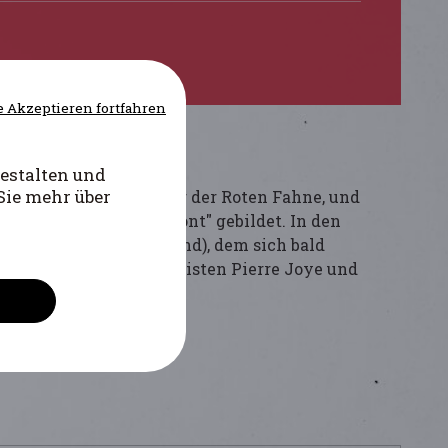
 Akzeptieren fortfahren
estalten und
Sie mehr über
re Joye, Chefredakteur der Roten Fahne, und
e "Unabhängigkeitsfront" gebildet. In den
many, Pater André Boland), dem sich bald
derer der FI die Kommunisten Pierre Joye und