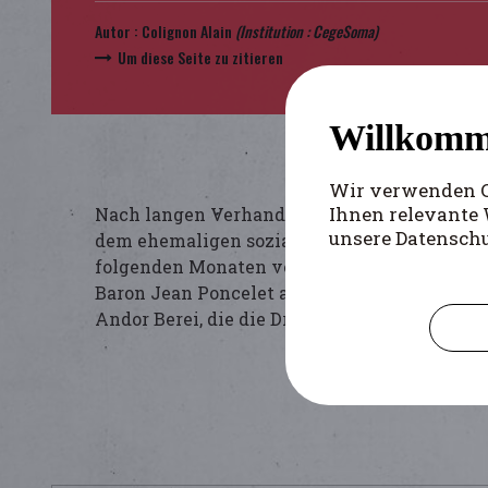
Autor :
Colignon Alain
(Institution :
CegeSoma
)
Um diese Seite zu zitieren
Willkomm
Wir verwenden Co
Ihnen relevante 
Nach langen Verhandlungen innerhalb der fo
unsere Datensch
dem ehemaligen sozialistischen Abgeordneten
folgenden Monaten vervielfachte das Gründer
Baron Jean Poncelet anschloss, seine Aktion
Andor Berei, die die Dritte Internationale ver