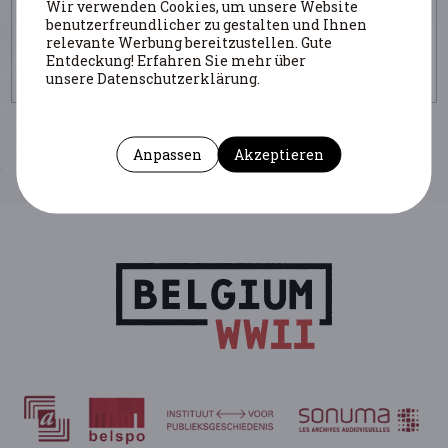
Wir verwenden Cookies, um unsere Website
benutzerfreundlicher zu gestalten und Ihnen
Autoren : Colignon Alain
(Institution : CegeSoma)
- Kesteloot Chantal
relevante Werbung bereitzustellen. Gute
(Institution : CegeSoma)
Entdeckung! Erfahren Sie mehr über
https://www.belgiumwwii.be/de/belgien-im-krieg/artikel/proces-de-
unsere Datenschutzerklärung.
leon-degrelle.html
Anpassen
Akzeptieren