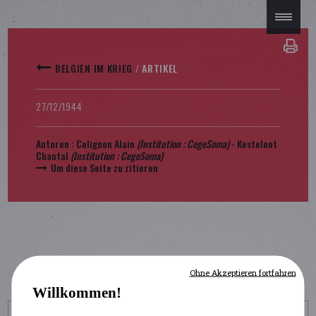
BELGIEN IM KRIEG
/
ARTIKEL
27/12/1944
Autoren :
Colignon Alain
(Institution :
CegeSoma
)
-
Kesteloot
Chantal
(Institution :
CegeSoma
)
Um diese Seite zu zitieren
Ohne Akzeptieren fortfahren
Willkommen!
UM DIESE SEITE ZU ZITIEREN