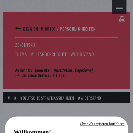
BELGIEN IM KRIEG
/
PERSÖNLICHKEITEN
20/01/1943
THEMA - MILITÄRGESCHICHTE - WIDERSTAND
Autor :
Colignon Alain
(Institution :
CegeSoma
)
Um diese Seite zu zitieren
#
#
#DEUTSCHE STRAFMASSNAHMEN
#WIDERSTAND
Ohne Akzeptieren fortfahren
Willkommen!