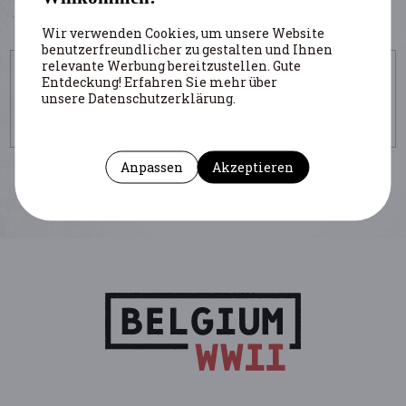
Wir verwenden Cookies, um unsere Website
benutzerfreundlicher zu gestalten und Ihnen
relevante Werbung bereitzustellen. Gute
UM DIESE SEITE ZU ZITIEREN
Entdeckung! Erfahren Sie mehr über
unsere Datenschutzerklärung.
Autor : Colignon Alain
(Institution : CegeSoma)
https://www.belgiumwwii.be/de/belgien-im-
krieg/personlichkeiten/de-selys-longchamps-jean.html
Anpassen
Akzeptieren