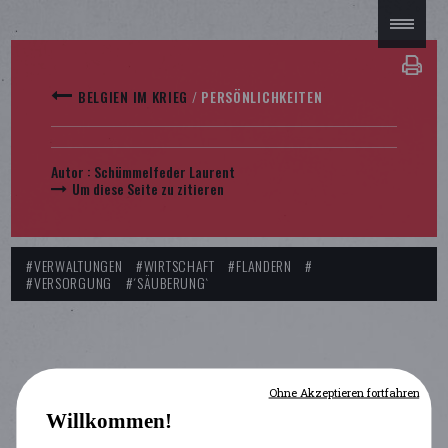
BELGIEN IM KRIEG
/
PERSÖNLICHKEITEN
Autor :
Schümmelfeder Laurent
Um diese Seite zu zitieren
#VERWALTUNGEN
#WIRTSCHAFT
#FLANDERN
#
#VERSORGUNG
#´SÄUBERUNG`
Ohne Akzeptieren fortfahren
Willkommen!