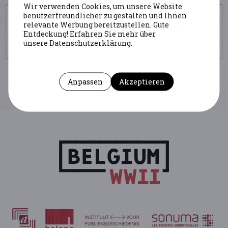
Wir verwenden Cookies, um unsere Website
UM DIESE SEITE ZU ZITIEREN
benutzerfreundlicher zu gestalten und Ihnen
relevante Werbung bereitzustellen. Gute
Autor : Schümmelfeder Laurent
Entdeckung! Erfahren Sie mehr über
https://www.belgiumwwii.be/de/belgien-im-
unsere Datenschutzerklärung.
krieg/personlichkeiten/de-winter-emiel.html
Anpassen
Akzeptieren