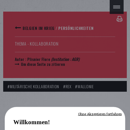
BELGIEN IM KRIEG
/
PERSÖNLICHKEITEN
THEMA - KOLLABORATION
Autor :
Plisnier Flore
(Institution : AGR)
Um diese Seite zu zitieren
#MILITÄRISCHE KOLLABORATION
#REX
#WALLONIE
Ohne Akzeptieren fortfahren
Willkommen!