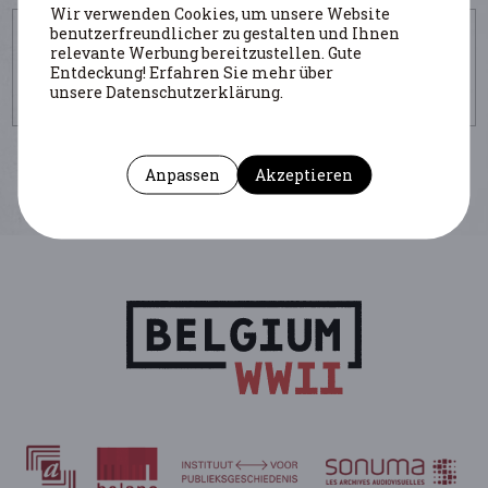
Wir verwenden Cookies, um unsere Website
UM DIESE SEITE ZU ZITIEREN
benutzerfreundlicher zu gestalten und Ihnen
relevante Werbung bereitzustellen. Gute
Autor : Plisnier Flore
(Institution : AGR)
Entdeckung! Erfahren Sie mehr über
https://www.belgiumwwii.be/de/belgien-im-
unsere Datenschutzerklärung.
krieg/personlichkeiten/hagemans-john-maurice-hagemans.html
Anpassen
Akzeptieren