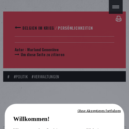
BELGIEN IM KRIEG
/
PERSÖNLICHKEITEN
Autor :
Warland Geneviève
Um diese Seite zu zitieren
#
#POLITIK
#VERWALTUNGEN
Ohne Akzeptieren fortfahren
Willkommen!