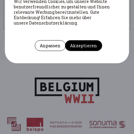
Wir verwenden Cookies, um unsere Website
UM DIESE SEITE ZU ZITIEREN
benutzerfreundlicher zu gestalten und Ihnen
relevante Werbung bereitzustellen. Gute
Autor : Warland Geneviève
Entdeckung! Erfahren Sie mehr über
https://www.belgiumwwii.be/de/belgien-im-
unsere Datenschutzerklärung.
krieg/personlichkeiten/kiewitz-werner.html
Anpassen
Akzeptieren