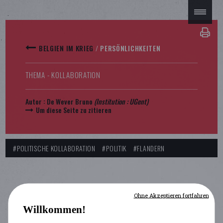
BELGIEN IM KRIEG
/
PERSÖNLICHKEITEN
THEMA - KOLLABORATION
Autor :
De Wever Bruno
(Institution : UGent)
Um diese Seite zu zitieren
#POLITISCHE KOLLABORATION
#POLITIK
#FLANDERN
Ohne Akzeptieren fortfahren
Willkommen!