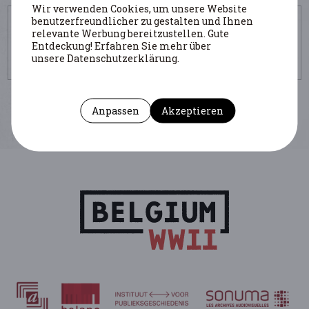
Wir verwenden Cookies, um unsere Website
UM DIESE SEITE ZU ZITIEREN
benutzerfreundlicher zu gestalten und Ihnen
relevante Werbung bereitzustellen. Gute
Autor : De Wever Bruno
(Institution : UGent)
Entdeckung! Erfahren Sie mehr über
https://www.belgiumwwii.be/de/belgien-im-
unsere Datenschutzerklärung.
krieg/personlichkeiten/van-severen-joris.html
Anpassen
Akzeptieren