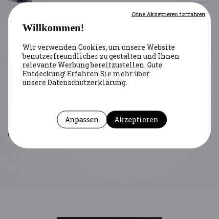
Ohne Akzeptieren fortfahren
Willkommen!
PERSÖNLICHKEITEN
Wir verwenden Cookies, um unsere Website
benutzerfreundlicher zu gestalten und Ihnen
relevante Werbung bereitzustellen. Gute
Entdeckung! Erfahren Sie mehr über
unsere Datenschutzerklärung.
Aron Paul
Anpassen
Akzeptieren
Aron Paul