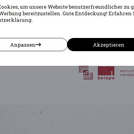
Mort
okies, um unsere Website benutzerfreundlicher zu g
Werbung bereitzustellen. Gute Entdeckung! Erfahren 
utzerklärung.
Anpassen
Akzeptieren