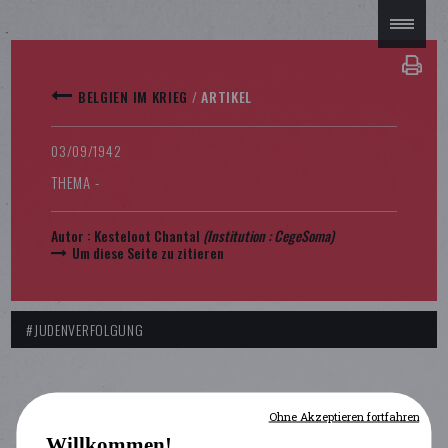
BELGIEN IM KRIEG
/
ARTIKEL
03/09/1942
THEMA -
Autor :
Kesteloot Chantal
(Institution :
CegeSoma
)
Um diese Seite zu zitieren
#JUDENVERFOLGUNG
Ohne Akzeptieren fortfahren
Willkommen!