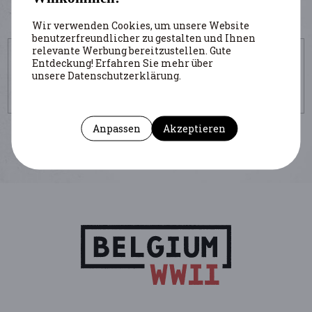
Wir verwenden Cookies, um unsere Website
benutzerfreundlicher zu gestalten und Ihnen
relevante Werbung bereitzustellen. Gute
UM DIESE SEITE ZU ZITIEREN
Entdeckung! Erfahren Sie mehr über
unsere Datenschutzerklärung.
Autor : Kesteloot Chantal
(Institution : CegeSoma)
https://www.belgiumwwii.be/de/belgien-im-krieg/artikel/3-
septembre-1942-la-rafle-des-juifs-de-bruxelles.html
Anpassen
Akzeptieren