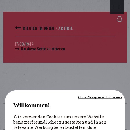
BELGIEN IM KRIEG
/
ARTIKEL
17/08/1944
Um diese Seite zu zitieren
Ohne Akzeptieren fortfahren
Willkommen!
UM DIESE SEITE ZU ZITIEREN
Wir verwenden Cookies, um unsere Website
https://www.belgiumwwii.be/de/belgien-im-krieg/artikel/assassinat-
benutzerfreundlicher zu gestalten und Ihnen
du-bourgmestre-de-charleroi.html
relevante Werbung bereitzustellen. Gute