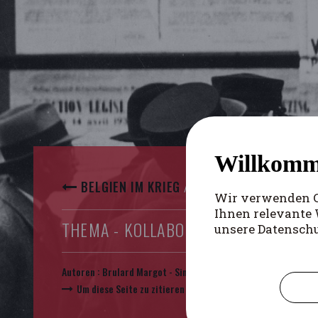
Willkomm
BELGIEN IM KRIEG
/
ARTIKEL
Wir verwenden Co
Ihnen relevante 
THEMA - KOLLABORATION
unsere Datensch
Autoren :
Brulard Margot
-
Sinnaeve Lucas
Um diese Seite zu zitieren