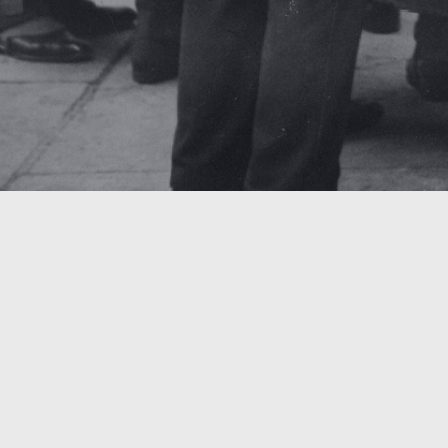
UM DIESE SEITE ZU ZITIEREN
Autoren : Brulard Margot - Sinnaeve Lucas
https://www.belgiumwwii.be/de/belgien-im-krieg/artikel/la-d