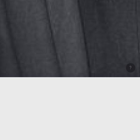
UM DIESE SEITE ZU ZITIEREN
Autor : Colignon Alain
(Institution : CegeSoma)
https://www.belgiumwwii.be/de/belgien-im-krieg/artikel/ligue-anti-