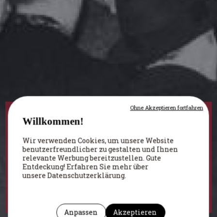
Ohne Akzeptieren fortfahren
Willkommen!
BELGIEN IM KRIEG
/
ARTIKEL
Wir verwenden Cookies, um unsere Website
benutzerfreundlicher zu gestalten und Ihnen
THEMA - KOLLABORATION
relevante Werbung bereitzustellen. Gute
Entdeckung! Erfahren Sie mehr über
unsere Datenschutzerklärung.
Autor :
Colignon Alain
(Institution :
CegeSoma
)
Um diese Seite zu zitieren
Anpassen
Akzeptieren