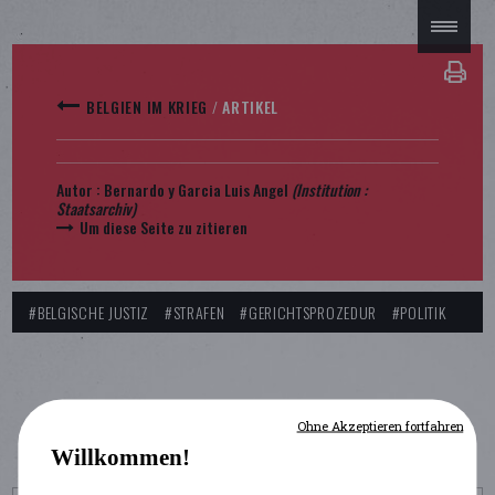
BELGIEN IM KRIEG
/
ARTIKEL
Autor :
Bernardo y Garcia Luis Angel
(Institution :
Staatsarchiv)
Um diese Seite zu zitieren
#BELGISCHE JUSTIZ
#STRAFEN
#GERICHTSPROZEDUR
#POLITIK
Ohne Akzeptieren fortfahren
Willkommen!