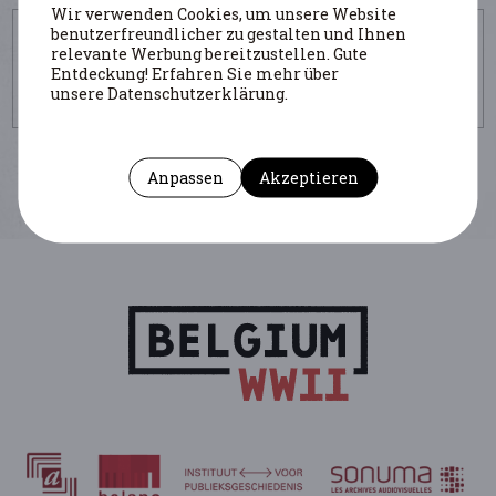
Wir verwenden Cookies, um unsere Website
UM DIESE SEITE ZU ZITIEREN
benutzerfreundlicher zu gestalten und Ihnen
relevante Werbung bereitzustellen. Gute
Autor : Di Jorio Irène
(Institution : ULB)
Entdeckung! Erfahren Sie mehr über
https://www.belgiumwwii.be/de/belgien-im-
unsere Datenschutzerklärung.
krieg/artikel/propagande.html
Anpassen
Akzeptieren