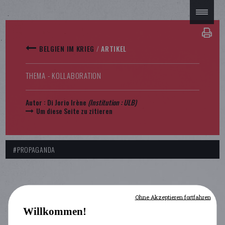
BELGIEN IM KRIEG
/
ARTIKEL
THEMA - KOLLABORATION
Autor :
Di Jorio Irène
(Institution :
ULB
)
Um diese Seite zu zitieren
#PROPAGANDA
Ohne Akzeptieren fortfahren
Willkommen!