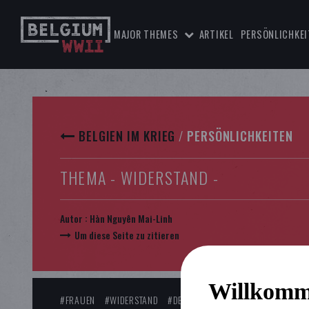
MAJOR THEMES
ARTIKEL
PERSÖNLICHKEI
BELGIEN IM KRIEG
/
PERSÖNLICHKEITEN
THEMA - WIDERSTAND -
Autor :
Hàn Nguyên Mai-Linh
Um diese Seite zu zitieren
Willkomm
#FRAUEN
#WIDERSTAND
#DEUTSCHE STRAFMASSNAHMEN
#