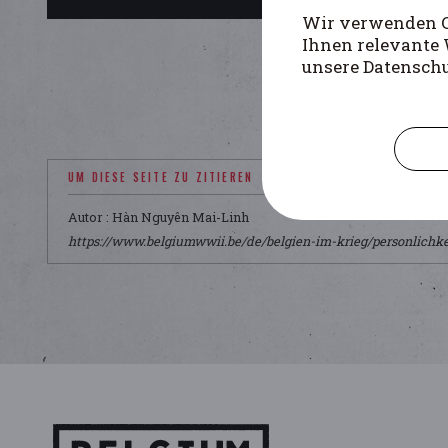
Wir verwenden Co
Ihnen relevante 
unsere Datensch
UM DIESE SEITE ZU ZITIEREN
Autor : Hàn Nguyên Mai-Linh
https://www.belgiumwwii.be/de/belgien-im-krieg/personlichk