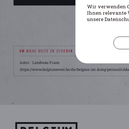
Wir verwenden Co
Ihnen relevante 
unsere Datensch
UM DIESE SEITE ZU ZITIEREN
Autor : Lambeau Frans
https://www.belgiumwwii.be/de/belgien-im-krieg/personlichke