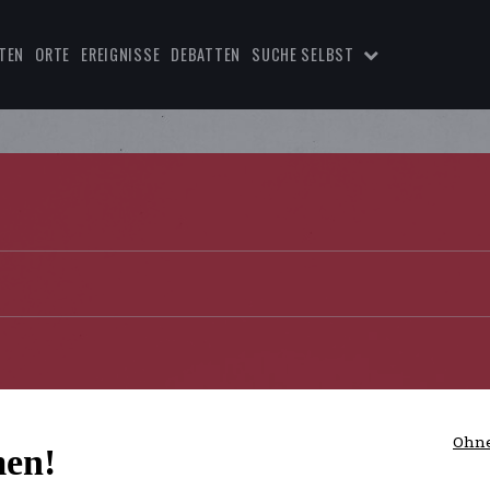
TEN
ORTE
EREIGNISSE
DEBATTEN
SUCHE SELBST
Ohne
en!