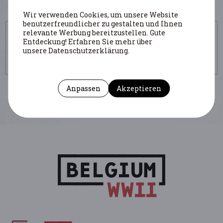
Wir verwenden Cookies, um unsere Website
benutzerfreundlicher zu gestalten und Ihnen
UM DIESE SEITE ZU ZITIEREN
relevante Werbung bereitzustellen. Gute
Entdeckung! Erfahren Sie mehr über
Autor : Roden Dimitri
(Institution : Cegesma/Staatsarchiv - UGent)
unsere Datenschutzerklärung.
https://www.belgiumwwii.be/de/belgien-im-
krieg/personlichkeiten/wyss-fernand.html
Anpassen
Akzeptieren