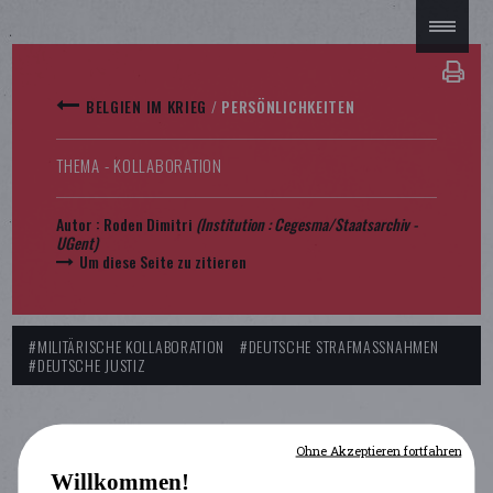
BELGIEN IM KRIEG
/
PERSÖNLICHKEITEN
THEMA - KOLLABORATION
Autor :
Roden Dimitri
(Institution : Cegesma/Staatsarchiv -
UGent)
Um diese Seite zu zitieren
#MILITÄRISCHE KOLLABORATION
#DEUTSCHE STRAFMASSNAHMEN
#DEUTSCHE JUSTIZ
Ohne Akzeptieren fortfahren
Willkommen!