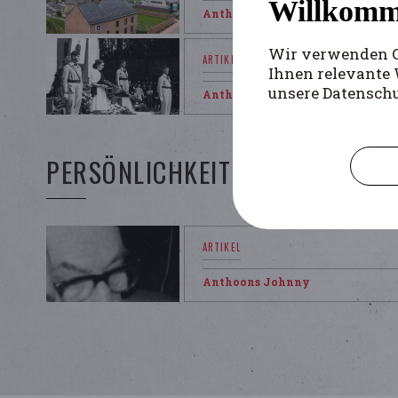
Willkomm
Anthoons Johnny
Wir verwenden Co
Ihnen relevante 
unsere Datensch
Anthoons Johnny
PERSÖNLICHKEITEN
Anthoons Johnny