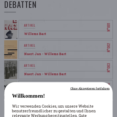
DEBATTEN
Willems Bart
Naert Jan
- Willems Bart
Naert Jan
- Willems Bart
Ohne Akzeptieren fortfahren
Willems Bart
Willkommen!
Wir verwenden Cookies, um unsere Website
benutzerfreundlicher zu gestalten und Ihnen
Willems Bart
relevante Werbung bereitzustellen. Gute