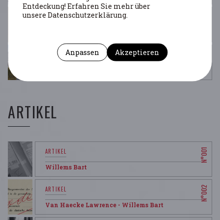
Entdeckung! Erfahren Sie mehr über
unsere Datenschutzerklärung.
Willems Bart
Anpassen
Akzeptieren
Willems Bart
ARTIKEL
Willems Bart
Van Haecke Lawrence
- Willems Bart