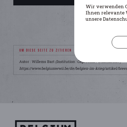
Wir verwenden Co
Ihnen relevante 
unsere Datensch
UM DIESE SEITE ZU ZITIEREN
Autor : Willems Bart
(Institution : CegeSoma / Staatsarchiv)
https://www.belgiumwwii.be/de/belgien-im-krieg/artikel/bre