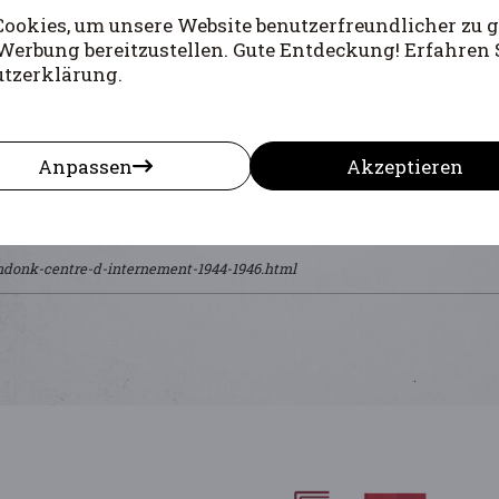
okies, um unsere Website benutzerfreundlicher zu g
Werbung bereitzustellen. Gute Entdeckung! Erfahren 
utzerklärung.
Anpassen
Akzeptieren
endonk-centre-d-internement-1944-1946.html