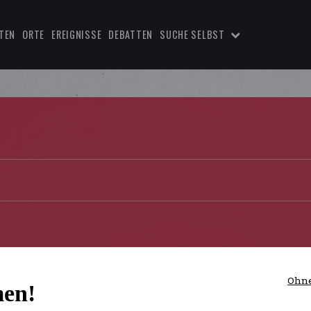
TEN
ORTE
EREIGNISSE
DEBATTEN
SUCHE SELBST
Ohne
en!