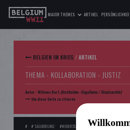
MAJOR THEMES
ARTIKEL
PERSÖNLICHKEI
BELGIEN IM KRIEG
/
ARTIKEL
THEMA - KOLLABORATION - JUSTIZ
Autor :
Willems Bart
(Institution : CegeSoma / Staatsarchiv)
Um diese Seite zu zitieren
Willkomm
#
#´SÄUBERUNG`
#WIDERSTAND