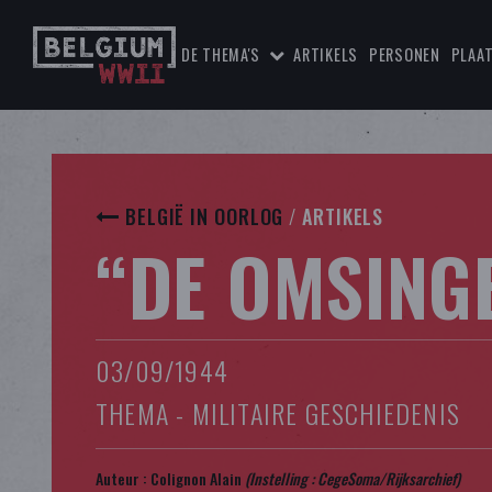
DE THEMA'S
ARTIKELS
PERSONEN
PLAA
BELGIË IN OORLOG
/
ARTIKELS
“DE OMSING
03/09/1944
THEMA - MILITAIRE GESCHIEDENIS
Auteur :
Colignon Alain
(Instelling : CegeSoma/Rijksarchief)