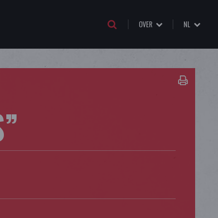
OVER
NL
S”