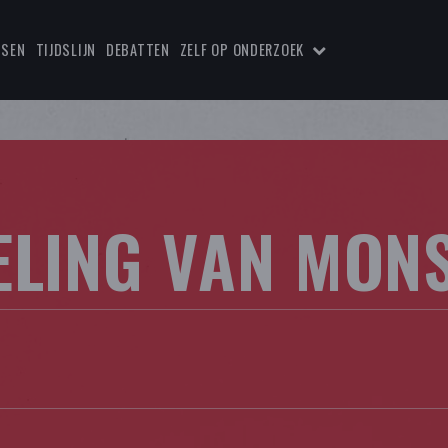
TSEN
TIJDSLIJN
DEBATTEN
ZELF OP ONDERZOEK
ELING VAN MON