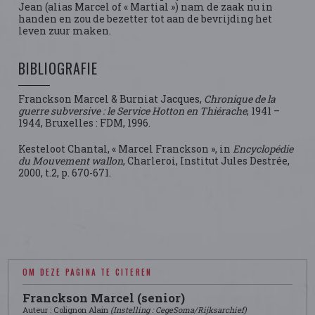
Jean (alias Marcel of « Martial ») nam de zaak nu in
handen en zou de bezetter tot aan de bevrijding het
leven zuur maken.
BIBLIOGRAFIE
Franckson Marcel & Burniat Jacques,
Chronique de la
guerre subversive : le Service Hotton en Thiérache
, 1941 –
1944, Bruxelles : FDM, 1996.
Kesteloot Chantal, « Marcel Franckson », in
Encyclopédie
du Mouvement wallon
, Charleroi, Institut Jules Destrée,
2000, t.2, p. 670-671.
OM DEZE PAGINA TE CITEREN
Franckson Marcel (senior)
Auteur : Colignon Alain
(Instelling : CegeSoma/Rijksarchief)