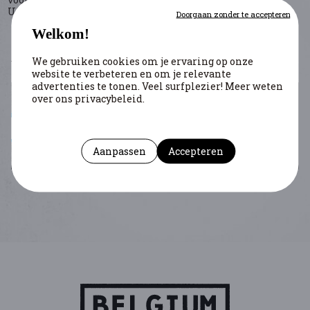
Universiteit van Luxemburg.
Doorgaan zonder te accepteren
DEBATTEN
Welkom!
We gebruiken cookies om je ervaring op onze
website te verbeteren en om je relevante
advertenties te tonen. Veel surfplezier! Meer weten
over ons privacybeleid.
"STUDY THE HISTORIAN BEFORE YOU STUDY THE
FACTS". EXPÉRIENCE D'HISTORIENS EN
COMMUNAUTÉ GERMANOPHONE
Aanpassen
Accepteren
Brüll Christoph
- Fickers Andreas