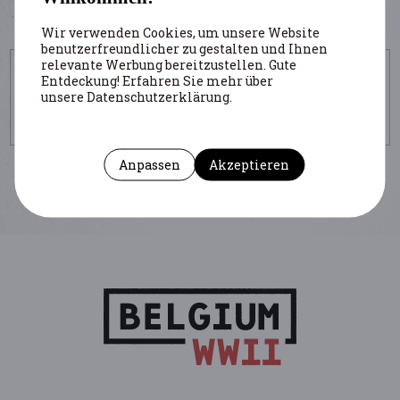
Wir verwenden Cookies, um unsere Website
benutzerfreundlicher zu gestalten und Ihnen
relevante Werbung bereitzustellen. Gute
UM DIESE SEITE ZU ZITIEREN
Entdeckung! Erfahren Sie mehr über
unsere Datenschutzerklärung.
Autor : Colignon Alain
(Institution : CegeSoma)
https://www.belgiumwwii.be/de/belgien-im-krieg/artikel/bataille-des-
ardennes-16-decembre-1944-operation-stosser-un-saut-pour-rien.html
Anpassen
Akzeptieren