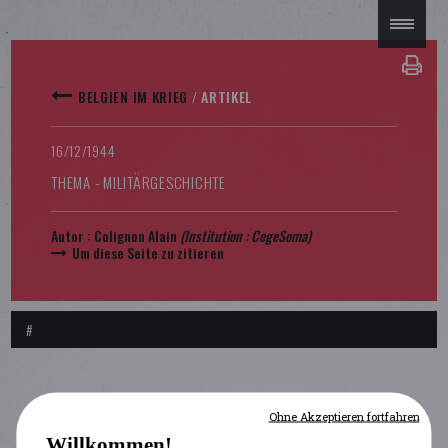
BELGIEN IM KRIEG
/
ARTIKEL
16/12/1944
THEMA - MILITÄRGESCHICHTE
Autor :
Colignon Alain
(Institution :
CegeSoma
)
Um diese Seite zu zitieren
#
Ohne Akzeptieren fortfahren
Willkommen!