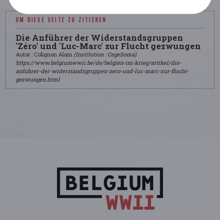
UM DIESE SEITE ZU ZITIEREN
Die Anführer der Widerstandsgruppen
'Zéro' und 'Luc-Marc' zur Flucht gezwungen
Autor : Colignon Alain
(Institution : CegeSoma)
https://www.belgiumwwii.be/de/belgien-im-krieg/artikel/die-
anfuhrer-der-widerstandsgruppen-zero-und-luc-marc-zur-flucht-
gezwungen.html