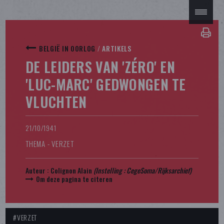
BELGIË IN OORLOG
/
ARTIKELS
DE LEIDERS VAN 'ZÉRO' EN
'LUC-MARC' GEDWONGEN TE
VLUCHTEN
21/10/1941
THEMA - VERZET
Auteur :
Colignon Alain
(Instelling : CegeSoma/Rijksarchief)
Om deze pagina te citeren
#VERZET