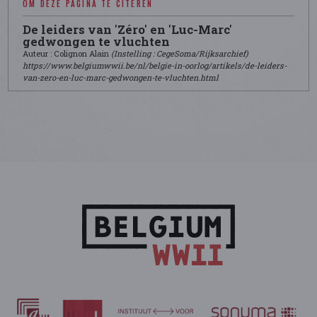
OM DEZE PAGINA TE CITEREN
De leiders van 'Zéro' en 'Luc-Marc'
gedwongen te vluchten
Auteur : Colignon Alain
(Instelling : CegeSoma/Rijksarchief)
https://www.belgiumwwii.be/nl/belgie-in-oorlog/artikels/de-leiders-
van-zero-en-luc-marc-gedwongen-te-vluchten.html