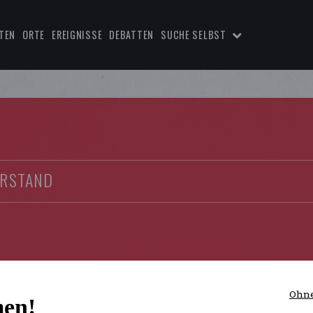
TEN
ORTE
EREIGNISSE
DEBATTEN
SUCHE SELBST
ERSTAND
Ohne
en!