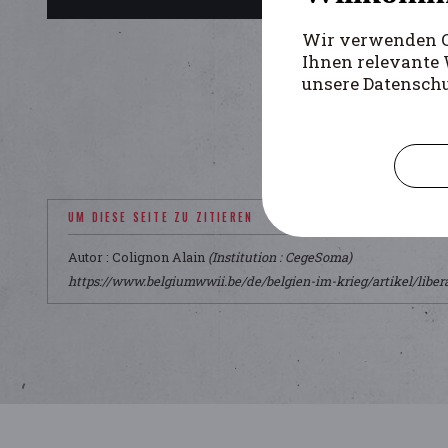
Wir verwenden Co
Ihnen relevante 
unsere Datensch
UM DIESE SEITE ZU ZITIEREN
Autor : Colignon Alain
(Institution : CegeSoma)
https://www.belgiumwwii.be/de/belgien-im-krieg/artikel/libera