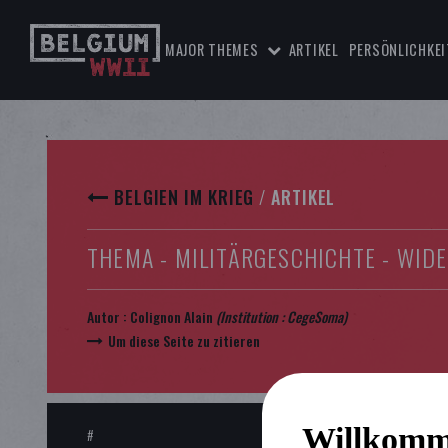
MAJOR THEMES
ARTIKEL
PERSÖNLICHKEI
BELGIEN IM KRIEG
/
ARTIKEL
THEMA - MILITÄRGESCHICHTE - WID
Autor :
Colignon Alain
(Institution :
CegeSoma
)
Um diese Seite zu zitieren
Willkomm
#