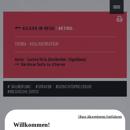
BELGIEN IM KRIEG
/
ARTIKEL
THEMA - KOLLABORATION
Autor :
Luyten Dirk
(Institution :
CegeSoma
)
Um diese Seite zu zitieren
#´SÄUBERUNG`
#STRAFEN
#GERICHTSPROZEDUR
#BELGISCHE JUSTIZ
Ohne Akzeptieren fortfahren
Willkommen!