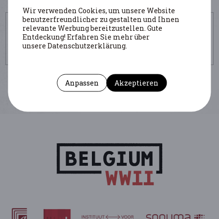
Wir verwenden Cookies, um unsere Website
benutzerfreundlicher zu gestalten und Ihnen
UM DIESE SEITE ZU ZITIEREN
relevante Werbung bereitzustellen. Gute
Entdeckung! Erfahren Sie mehr über
Autor : Luyten Dirk
(Institution : CegeSoma)
unsere Datenschutzerklärung.
https://www.belgiumwwii.be/de/belgien-im-krieg/artikel/ministre-
de-la-justice-repression.html
Anpassen
Akzeptieren