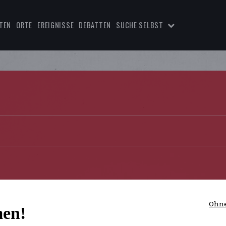
TEN
ORTE
EREIGNISSE
DEBATTEN
SUCHE SELBST
Ohne
en!