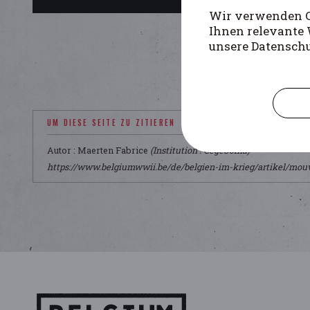
Wir verwenden Co
Ihnen relevante 
unsere Datensch
UM DIESE SEITE ZU ZITIEREN
Autor : Maerten Fabrice
(Institution : CegeSoma)
https://www.belgiumwwii.be/de/belgien-im-krieg/artikel/mou