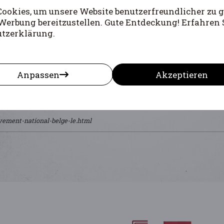
okies, um unsere Website benutzerfreundlicher zu g
Werbung bereitzustellen. Gute Entdeckung! Erfahren 
utzerklärung.
Anpassen
Akzeptieren
vement-national-belge-le.html