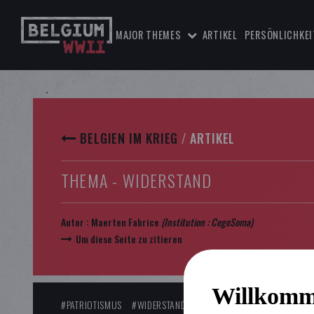
MAJOR THEMES
ARTIKEL
PERSÖNLICHKEI
BELGIEN IM KRIEG
/
ARTIKEL
THEMA - WIDERSTAND
Autor :
Maerten Fabrice
(Institution :
CegeSoma
)
Um diese Seite zu zitieren
Willkomm
#PATRIOTISMUS
#WIDERSTAND
#ILLEGALE PRESSE