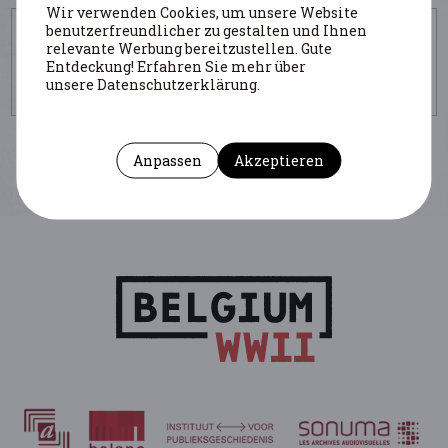
Wir verwenden Cookies, um unsere Website
UM DIESE SEITE ZU ZITIEREN
benutzerfreundlicher zu gestalten und Ihnen
relevante Werbung bereitzustellen. Gute
Autor : Van Haecke Lawrence
(Institution : ERM)
Entdeckung! Erfahren Sie mehr über
https://www.belgiumwwii.be/de/belgien-im-krieg/artikel/repression-
unsere Datenschutzerklärung.
populaire.html
Anpassen
Akzeptieren