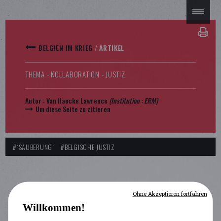
BELGIEN IM KRIEG
/
ARTIKEL
THEMA - KOLLABORATION - JUSTIZ
Autor :
Van Haecke Lawrence
(Institution :
ERM
)
Um diese Seite zu zitieren
#´SÄUBERUNG`
#BELGISCHE JUSTIZ
Ohne Akzeptieren fortfahren
Willkommen!