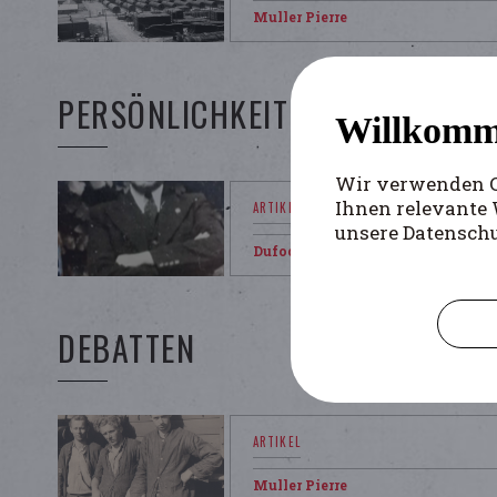
Muller Pierre
PERSÖNLICHKEITEN
Willkomm
Wir verwenden Co
Ihnen relevante 
unsere Datensch
Dufoor Bjorn
DEBATTEN
Muller Pierre