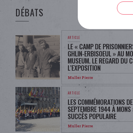
DÉBATS
LE « CAMP DE PRISONNIE
GHLIN-ERBISOEUL » AU M
MUSEUM. LE REGARD DU C
L’EXPOSITION
Muller Pierre
LES COMMÉMORATIONS DE 
SEPTEMBRE 1944 À MONS :
SUCCÈS POPULAIRE
Muller Pierre