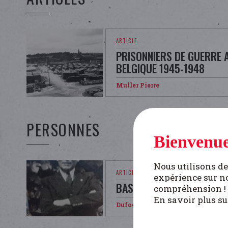
PRISONNIERS DE GUERRE 
BELGIQUE 1945-1948
Muller Pierre
PERSONNES
Bienvenue
Nous utilisons de
expérience sur no
BASTIJNS RICHARD
compréhension !
En savoir plus su
Dufoor Bjorn