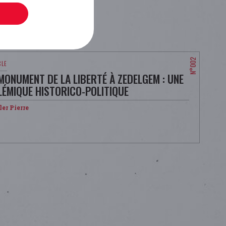
MONUMENT DE LA LIBERTÉ À ZEDELGEM : UNE
LÉMIQUE HISTORICO-POLITIQUE
er Pierre