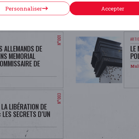
Personnaliser
Accepter
RS ALLEMANDS DE
LE 
ONS MEMORIAL
PO
OMMISSAIRE DE
Mull
LA LIBÉRATION DE
 LES SECRETS D’UN