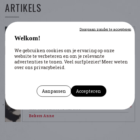
ARTIKELS
Doorgaan zonder te accepteren
Welkom!
ONDERDUIKNETWERKEN IN DE STAD ANTWERPEN
Bekers Anne
We gebruiken cookies om je ervaring op onze
website te verbeteren en om je relevante
advertenties te tonen. Veel surfplezier! Meer weten
over ons privacybeleid.
PERSONEN
Aanpassen
Accepteren
VAN WASSENHOVE ALFONS
Bekers Anne