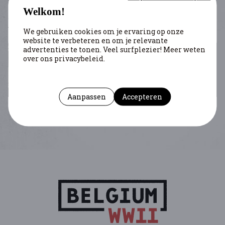
ARTIKELS
Welkom!
We gebruiken cookies om je ervaring op onze
website te verbeteren en om je relevante
advertenties te tonen. Veel surfplezier! Meer weten
over ons privacybeleid.
BOMBARDEMENT VAN HET DEPOT VAN HET
RIJKSARCHIEF TE LUIK OP 24 DECEMBER 1944
Wilkin Bernard
Aanpassen
Accepteren