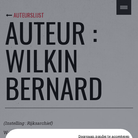
AUTEURSLIJST
AUTEUR :
WILKIN
BERNARD
(Instelling : Rijksarchief)
Werkchef bij het Rijksarchief in Luik.
Doorgaan zonder te accepteren