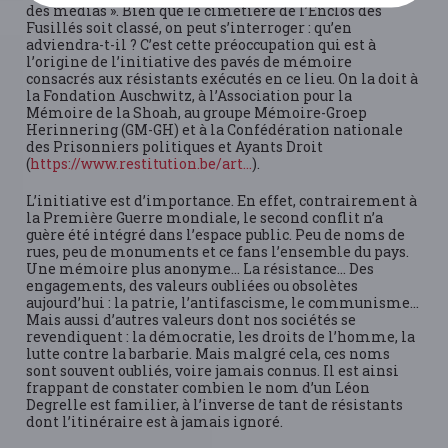
des médias ». Bien que le cimetière de l’Enclos des
Fusillés soit classé, on peut s’interroger : qu’en
adviendra-t-il ? C’est cette préoccupation qui est à
l’origine de l’initiative des pavés de mémoire
consacrés aux résistants exécutés en ce lieu. On la doit à
la Fondation Auschwitz, à l’Association pour la
Mémoire de la Shoah, au groupe Mémoire-Groep
Herinnering (GM-GH) et à la Confédération nationale
des Prisonniers politiques et Ayants Droit
(
https://www.restitution.be/art...
).
L’initiative est d’importance. En effet, contrairement à
la Première Guerre mondiale, le second conflit n’a
guère été intégré dans l’espace public. Peu de noms de
rues, peu de monuments et ce fans l’ensemble du pays.
Une mémoire plus anonyme… La résistance… Des
engagements, des valeurs oubliées ou obsolètes
aujourd’hui : la patrie, l’antifascisme, le communisme…
Mais aussi d’autres valeurs dont nos sociétés se
revendiquent : la démocratie, les droits de l’homme, la
lutte contre la barbarie. Mais malgré cela, ces noms
sont souvent oubliés, voire jamais connus. Il est ainsi
frappant de constater combien le nom d’un Léon
Degrelle est familier, à l’inverse de tant de résistants
dont l’itinéraire est à jamais ignoré.