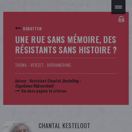
DEBATTEN
UNE RUE SANS MÉMOIRE, DES
RÉSISTANTS SANS HISTOIRE ?
THEMA - VERZET - HERINNERING
Auteur :
Kesteloot Chantal
(Instelling :
CegeSoma/Rijksarchief
)
Om deze pagina te citeren
CHANTAL KESTELOOT