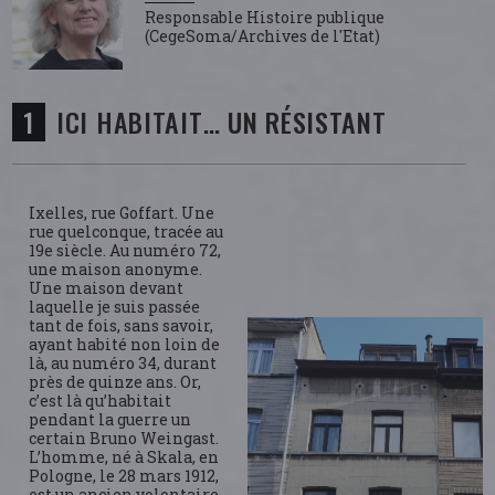
Responsable Histoire publique
(CegeSoma/Archives de l'Etat)
ICI HABITAIT… UN RÉSISTANT
Ixelles, rue Goffart. Une
rue quelconque, tracée au
19e siècle. Au numéro 72,
une maison anonyme.
Une maison devant
laquelle je suis passée
tant de fois, sans savoir,
ayant habité non loin de
là, au numéro 34, durant
près de quinze ans. Or,
c’est là qu’habitait
pendant la guerre un
certain Bruno Weingast.
L’homme, né à Skala, en
Pologne, le 28 mars 1912,
est un ancien volontaire