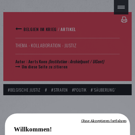
BELGIEN IM KRIEG
/
ARTIKEL
THEMA - KOLLABORATION - JUSTIZ
Autor :
Aerts Koen
(Institution : Archiefpunt / UGent)
Um diese Seite zu zitieren
#BELGISCHE JUSTIZ
#
#STRAFEN
#POLITIK
#´SÄUBERUNG`
Ohne Akzeptieren fortfahren
Willkommen!