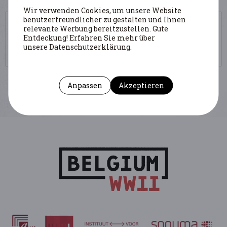
Wir verwenden Cookies, um unsere Website
benutzerfreundlicher zu gestalten und Ihnen
UM DIESE SEITE ZU ZITIEREN
relevante Werbung bereitzustellen. Gute
Entdeckung! Erfahren Sie mehr über
Autor : Aerts Koen
(Institution : Archiefpunt / UGent)
unsere Datenschutzerklärung.
https://www.belgiumwwii.be/de/belgien-im-krieg/artikel/repression-
en-chiffres-dossiers-condamnes-et-sanctionnes.html
Anpassen
Akzeptieren