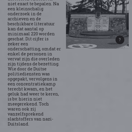
niet exact te bepalen. Na
een kleinschalig
onderzoek in de
archieven en de
beschikbare literatuur
kan dat aantal op
minimaal 220 worden
geschat. Dit cijfer is
zeker een
onderschatting, omdat er
enkel de personen in
vervat zijn die overleden
zijn tijdens de bezetting.
Wie door de Duitse
politiediensten was
opgepakt, vervolgens in
een concentratiekamp
terecht kwam, en het
geluk had weer te keren,
is bv. hierin niet
meegerekend. Toch
waren ook zij
vanzelfsprekend
slachtoffers van nazi-
Duitsland.