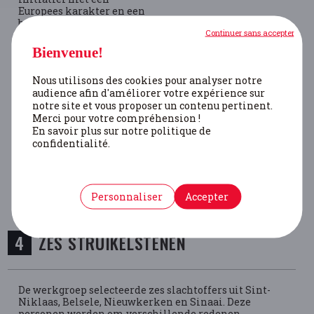
Europees karakter en een
brede draagwijdte in vele
Continuer sans accepter
landen. De idee komt van
de Duitse kunstenaar
Bienvenue!
Gunter Demnig. Hij
ontwierp de eerste steen
Nous utilisons des cookies pour analyser notre
in 1995 en nu liggen er
audience afin d'améliorer votre expérience sur
meer dan 90.000,
notre site et vous proposer un contenu pertinent.
verspreid over heel
Merci pour votre compréhension !
Europa.
En savoir plus sur notre politique de
confidentialité.
Wie meer informatie wil
over het project van
Gunter Demnig, kan die
op deze website
terugvinden:
Personnaliser
Accepter
www.stolpersteine.eu
ZES STRUIKELSTENEN
De werkgroep selecteerde zes slachtoffers uit Sint-
Niklaas, Belsele, Nieuwkerken en Sinaai. Deze
personen werden om verschillende redenen