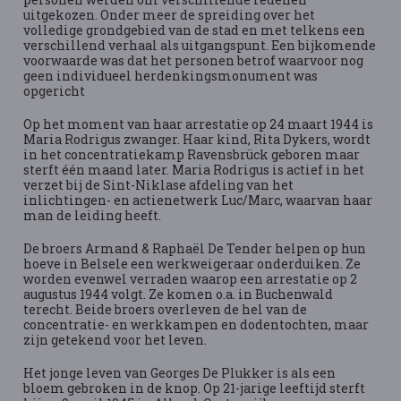
uitgekozen. Onder meer de spreiding over het
volledige grondgebied van de stad en met telkens een
verschillend verhaal als uitgangspunt. Een bijkomende
voorwaarde was dat het personen betrof waarvoor nog
geen individueel herdenkingsmonument was
opgericht
Op het moment van haar arrestatie op 24 maart 1944 is
Maria Rodrigus zwanger. Haar kind, Rita Dykers, wordt
in het concentratiekamp Ravensbrück geboren maar
sterft één maand later. Maria Rodrigus is actief in het
verzet bij de Sint-Niklase afdeling van het
inlichtingen- en actienetwerk Luc/Marc, waarvan haar
man de leiding heeft.
De broers Armand & Raphaël De Tender helpen op hun
hoeve in Belsele een werkweigeraar onderduiken. Ze
worden evenwel verraden waarop een arrestatie op 2
augustus 1944 volgt. Ze komen o.a. in Buchenwald
terecht. Beide broers overleven de hel van de
concentratie- en werkkampen en dodentochten, maar
zijn getekend voor het leven.
Het jonge leven van Georges De Plukker is als een
bloem gebroken in de knop. Op 21-jarige leeftijd sterft