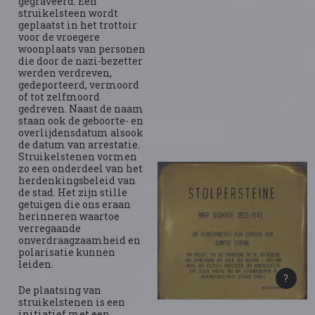
gegraveerd. Een
struikelsteen wordt
geplaatst in het trottoir
voor de vroegere
woonplaats van personen
die door de nazi-bezetter
werden verdreven,
gedeporteerd, vermoord
of tot zelfmoord
gedreven. Naast de naam
staan ook de geboorte- en
overlijdensdatum alsook
de datum van arrestatie.
Struikelstenen vormen
zo een onderdeel van het
herdenkingsbeleid van
de stad. Het zijn stille
getuigen die ons eraan
herinneren waartoe
verregaande
onverdraagzaamheid en
polarisatie kunnen
leiden.
De plaatsing van
struikelstenen is een
initiatief met een