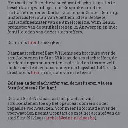
Heirbaut een film die voor educatief gebruik gratis te
beschikking wordt gesteld. Ze spraken met de
initiatiefnemer en Duitse kunstenaar Gunter Demnig,
historicus Herman Van Goethem, Ellen De Soete,
initiatiefneemster van de 8 meicoalitie, Wim Kenis,
promotor van de struikelstenen in Antwerpen en met
familieleden van de zes slachtoffers.
De film is
hier
te bekijken.
Daarnaast schreef Bart Willems een brochure over de
struikelstenen in Sint-Niklaas, de zes slachtoffers, de
herdenkingsmonumenten in de stad en tips om zelf
onderzoek te doen naar andere oorlogsslachtoffers. De
brochure is
hier
in digitale vorm te lezen.
Zelf een ander slachtoffer van de nazi’s eren via een
Struikelsteen? Het kan!
De stad Sint-Niklaas laat het plaatsen van
struikelstenen toe op het openbaar domein onder
bepaalde voorwaarden. Voor meer informatie over de
voorwaarden neemt u contact op met het archief van de
stad Sint-Niklaas (
archief@sint-niklaas.be
).