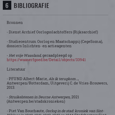
BIBLIOGRAFIE
Bronnen
- Dienst Archief Oorlogsslachtoffers (Rijksarchief)
- Studiecentrum Oorlog en Maatschappij (CegeSoma),
dossiers Inlichten- en actieagenten
-
Het vrije Waasland
, geraadpleegd op
https://waaserfgoed.be/Detail/objects/33941
Literatuur
- PFUND Albert-Marie,
Als ik terugkom…
,
Antwerpen/Rotterdam, Uitgeverij C. de Vries-Brouwers,
2013.
-
Struikelstenen in Deurne Antwerpen
, 2021
(Antwerpen.be/stadskronieken)
- Piet Van Bouchaute,
Oorlog in de stad: kroniek van Sint-