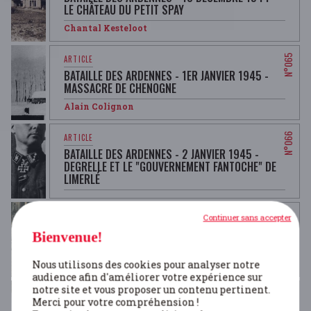
LE CHÂTEAU DU PETIT SPAY
Chantal Kesteloot
BATAILLE DES ARDENNES - 1ER JANVIER 1945 -
MASSACRE DE CHENOGNE
Alain Colignon
BATAILLE DES ARDENNES - 2 JANVIER 1945 -
DEGRELLE ET LE "GOUVERNEMENT FANTOCHE" DE
LIMERLÉ
Continuer sans accepter
BATAILLE DES ARDENNES - 20 DÉCEMBRE 1944 -
Bienvenue!
INSTITUT NOTRE-DAME DE BASTOGNE
Chantal Kesteloot
Nous utilisons des cookies pour analyser notre
audience afin d'améliorer votre expérience sur
notre site et vous proposer un contenu pertinent.
Merci pour votre compréhension !