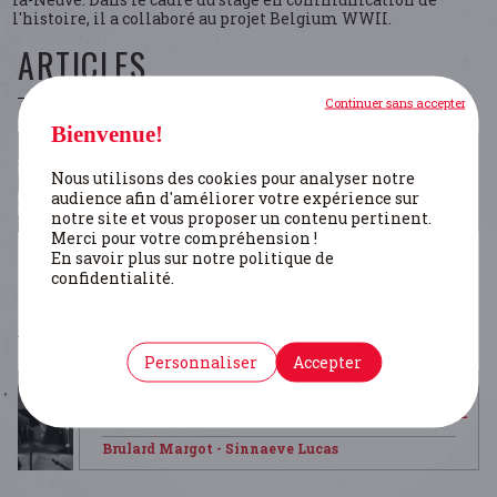
l'histoire, il a collaboré au projet Belgium WWII.
ARTICLES
Continuer sans accepter
Bienvenue!
Nous utilisons des cookies pour analyser notre
LA DÉMOCRATIE EN CRISE?
audience afin d'améliorer votre expérience sur
Brulard Margot
- Sinnaeve Lucas
notre site et vous proposer un contenu pertinent.
Merci pour votre compréhension !
En savoir plus sur notre politique de
confidentialité.
PERSONNES
Personnaliser
Accepter
BRENDERS STAN
Brulard Margot
- Sinnaeve Lucas