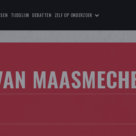
TSEN
TIJDSLIJN
DEBATTEN
ZELF OP ONDERZOEK
 VAN MAASMECHE