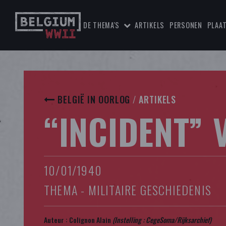
DE THEMA'S
ARTIKELS
PERSONEN
PLAA
BELGIË IN OORLOG
/
ARTIKELS
“INCIDENT”
10/01/1940
THEMA - MILITAIRE GESCHIEDENIS
Auteur :
Colignon Alain
(Instelling : CegeSoma/Rijksarchief)