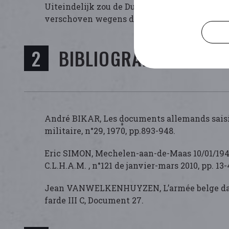
Uiteindelijk zou de Duitse invasie van januar
verschoven wegens de zware sneeuwval. Dit n
BIBLIOGRAFIE
André BIKAR, Les documents allemands saisis 
militaire, n°29, 1970, pp.893-948.
Eric SIMON, Mechelen-aan-de-Maas 10/01/194
C.L.H.A.M. , n°121 de janvier-mars 2010, pp. 13-
Jean VANWELKENHUYZEN, L’armée belge dans les
farde III C, Document 27.