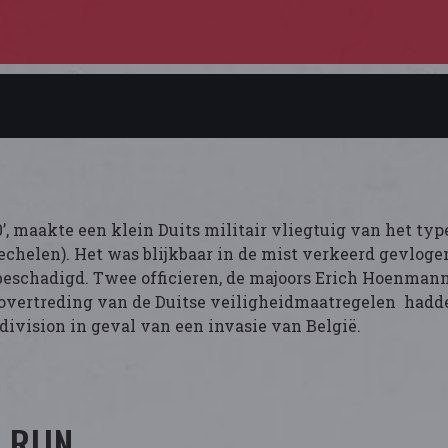
0’, maakte een klein Duits militair vliegtuig van het ty
chelen). Het was blijkbaar in de mist verkeerd gevloge
beschadigd. Twee officieren, de majoors Erich Hoenman
 overtreding van de Duitse veiligheidmaatregelen hadden
rdivision in geval van een invasie van België.
 RIJN