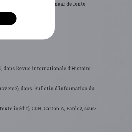
voor de 20e , maar werd naar de lente
 verder te verfijnen.
, dans Revue internationale d’Histoire
oversé), dans Bulletin d’information du
xte inédit), CDH, Carton A, Farde2, sous-