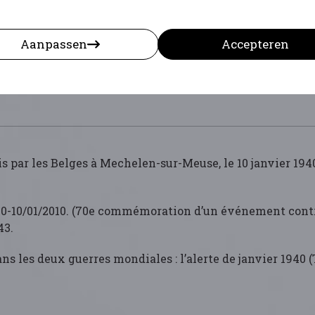
i 1940 niet plaatsgrijpen. Zij was wel degelijk voorzien 
ieuwe uitstel gaf de nazi’s de gelegenheid hun plannen
Aanpassen
Accepteren
par les Belges à Mechelen-sur-Meuse, le 10 janvier 1940
0-10/01/2010. (70e commémoration d’un événement contr
43.
 deux guerres mondiales : l’alerte de janvier 1940 (Te