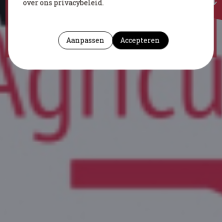
over ons privacybeleid.
Auteur :
Wouters Nico
(Instelling : CegeSoma/Rijksarchief)
Om deze pagina te citeren
Aanpassen
Accepteren