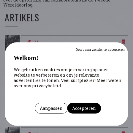
Wereldoorlog.
ARTIKELS
HEROPVOEDING, RECLASSERING EN VOOGDIJ
Doorgaan zonder te accepteren
Grevers Helen
- Strubbe Filip
Welkom!
We gebruiken cookies om je ervaring op onze
website te verbeteren en om je relevante
OPSLUITING EN GEVANGENSCHAP - REPRESSIE
advertenties te tonen. Veel surfplezier! Meer weten
Grevers Helen
- Aerts Koen
over ons privacybeleid.
DE BRONNEN
Aanpassen
Accepteren