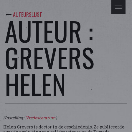
AUTEURSLIJST
AUTEUR :
GREVERS
HELEN
(Instelling :
Vredescentrum
)
Helen Grevers is doctor in de geschiedenis. Ze publiceerde
over de opsluiting van collaborateurs na de Tweede