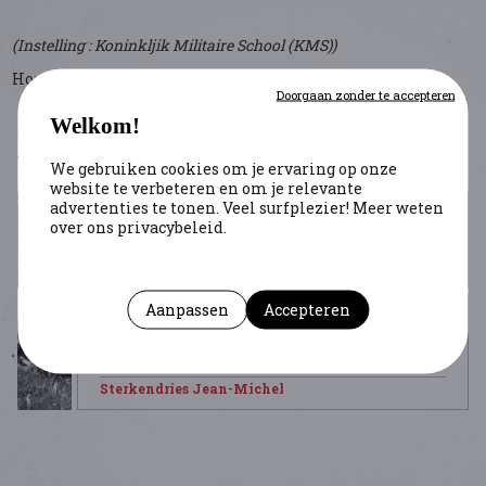
(Instelling : Koninkljik Militaire School (KMS))
Hoogleraar aan de Koninklijk Militaire School.
Doorgaan zonder te accepteren
ARTIKELS
Welkom!
We gebruiken cookies om je ervaring op onze
website te verbeteren en om je relevante
advertenties te tonen. Veel surfplezier! Meer weten
over ons privacybeleid.
IERSE BRIGADES
Sterkendries Jean-Michel
Aanpassen
Accepteren
MILITAIRE PLANNEN. VERDEDIGING VAN HET HELE
GRONDGEBIED OF VAN EEN DEEL ERVAN?
Sterkendries Jean-Michel