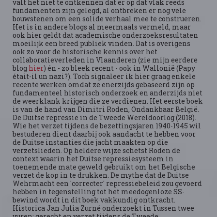
valt het niet te ontkennen dat er op dat vlak reeds
fundamenten zijn gelegd, al ontbreken er nog vele
bouwstenen om een solide verhaal mee te construeren.
Het is in andere blogs al meermaals vermeld, maar
ook hier geldt dat academische onderzoeksresultaten
moeilijk een breed publiek vinden. Dat is overigens
ook zo voor de historische kennis over het
collaboratieverleden in Vlaanderen (zie mijn eerdere
blog
hier
) én - zo bleek recent - ook in Wallonië (Papy
était-il un nazi?). Toch signaleer ik hier graag enkele
recente werken omdat ze enerzijds gebaseerd zijn op
fundamenteel historisch onderzoek en anderzijds niet
de weerklank krijgen die ze verdienen. Het eerste boek
is van de hand van Dimitri Roden, Ondankbaar België.
De Duitse repressie in de Tweede Wereldoorlog (2018).
Wie het verzet tijdens de bezettingsjaren 1940-1945 wil
bestuderen dient daarbij ook aandacht te hebben voor
de Duitse instanties die jacht maakten op die
verzetslieden. Op heldere wijze schetst Roden de
context waarin het Duitse repressiesysteem in
toenemende mate geweld gebruikt om het Belgische
verzet de kop in te drukken. De mythe dat de Duitse
Wehrmacht een 'correcter' repressiebeleid zou gevoerd
hebben in tegenstelling tot het meedogenloze SS-
bewind wordt in dit boek vakkundig ontkracht.
Historica Jan Julia Zurné onderzoekt in Tussen twee
vuren: gerecht en verzet tijdens de Tweede