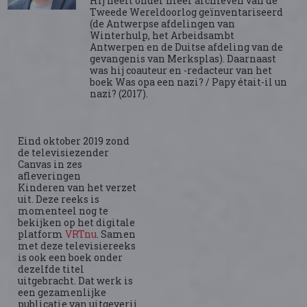
Hij heeft onder meer archieven van de
Tweede Wereldoorlog geïnventariseerd
(de Antwerpse afdelingen van
Winterhulp, het Arbeidsambt
Antwerpen en de Duitse afdeling van de
gevangenis van Merksplas). Daarnaast
was hij coauteur en -redacteur van het
boek Was opa een nazi? / Papy était-il un
nazi? (2017).
Eind oktober 2019 zond
de televisiezender
Canvas in zes
afleveringen
Kinderen van het verzet
uit. Deze reeks is
momenteel nog te
bekijken op het digitale
platform
VRTnu
. Samen
met deze televisiereeks
is ook een boek onder
dezelfde titel
uitgebracht. Dat werk is
een gezamenlijke
publicatie van uitgeverij