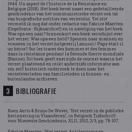
1944. Un aspect de l’histoire de la Résistance en
Belgique (2018). Het boek bevat naast een gedetailleerde
geschiedenis van het communistische verzet ook tal
van biografische notities van verzetslui. Tot slot
vermeld ik nog dat onder redactie van Fabrice Maerten
(CegeSoma - Rijksarchief) en in navolging van het boek
Was opa een nazi? binnenkort een boek verschijnt over
het verzet: Was opa een held? Speuren naar mannen en
vrouwen in het verzet (uitgeverij Lannoo) / Papy était-il
un héros? Sur les traces des hommes et des femmes
dans la résistance pendant la Seconde Guerre mondiale
(Racine). Dit boek geeft enerzijds de context waarin het
verzet plaatsvond en reikt anderzijds informatie aan
om zelf historisch onderzoek te doen naar het
verzetsverleden van familieleden in binnen- en
buitenlandse archieven.
BIBLIOGRAFIE
Koen Aerts & Bruno De Wever, "Het verzet in de publieke
herinnering in Vlaanderen", in Belgisch Tijdschrift
voor Nieuwste Geschiedenis, XLII, 2012, 2/3, pp. 78-107.
Fabrice Maerten, "Het verzet. Antifascisme en