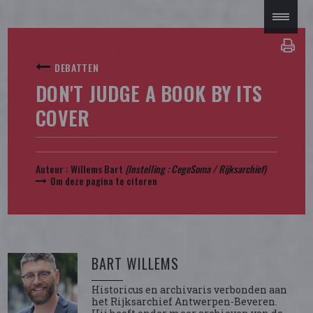
DEBATTEN
DON'T JUDGE A BOOK BY ITS
COVER
Auteur :
Willems Bart
(Instelling : CegeSoma / Rijksarchief)
Om deze pagina te citeren
BART WILLEMS
Historicus en archivaris verbonden aan
het Rijksarchief Antwerpen-Beveren.