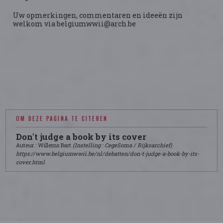
Uw opmerkingen, commentaren en ideeën zijn
welkom via belgiumwwii@arch.be
OM DEZE PAGINA TE CITEREN
Don't judge a book by its cover
Auteur : Willems Bart
(Instelling : CegeSoma / Rijksarchief)
https://www.belgiumwwii.be/nl/debatten/don-t-judge-a-book-by-its-
cover.html