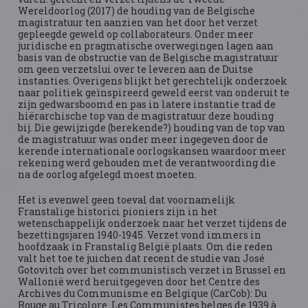
Wereldoorlog (2017) de houding van de Belgische
magistratuur ten aanzien van het door het verzet
gepleegde geweld op collaborateurs. Onder meer
juridische en pragmatische overwegingen lagen aan
basis van de obstructie van de Belgische magistratuur
om geen verzetslui over te leveren aan de Duitse
instanties. Overigens blijkt het gerechtelijk onderzoek
naar politiek geïnspireerd geweld eerst van onderuit te
zijn gedwarsboomd en pas in latere instantie trad de
hiërarchische top van de magistratuur deze houding
bij. Die gewijzigde (berekende?) houding van de top van
de magistratuur was onder meer ingegeven door de
kerende internationale oorlogskansen waardoor meer
rekening werd gehouden met de verantwoording die
na de oorlog afgelegd moest moeten.
Het is evenwel geen toeval dat voornamelijk
Franstalige historici pioniers zijn in het
wetenschappelijk onderzoek naar het verzet tijdens de
bezettingsjaren 1940-1945. Verzet vond immers in
hoofdzaak in Franstalig België plaats. Om die reden
valt het toe te juichen dat recent de studie van José
Gotovitch over het communistisch verzet in Brussel en
Wallonië werd heruitgegeven door het Centre des
Archives du Communisme en Belgique (CarCob): Du
Rouge au Tricolore. Les Communistes belges de 1939 à