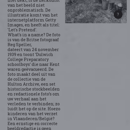
niet dekt, is de herkomst
van het beeld niet
onproblematisch. De
illustratie komt van het
internetplatform Getty
Images, en heeft als titel:
'Let's Pretend'.
What's in a name? De foto
is van de Britse fotograaf
Reg Speller,
dateert van 24 november
1939 en toont ‘Dulwich
College Preparatory
schoolboys’ die naar Kent
waren geëvacueerd. De
foto maakt deel uit van
de collectie van de
Hulton Archive, een set
historische stockbeelden
en redactionele foto’s om
uw verhaal aan het
verleden te verbinden; zo
luidt het op de site. Hoezo
kinderen van het verzet
in Vlaanderen/België?
Een ernstige en correcte
beeldredactie is geen