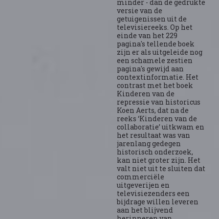
minder - dan de gedrukte
versie van de
getuigenissen uit de
televisiereeks. Op het
einde van het 229
pagina's tellende boek
zijn er als uitgeleide nog
een schamele zestien
pagina's gewijd aan
contextinformatie. Het
contrast met het boek
Kinderen van de
repressie van historicus
Koen Aerts, dat na de
reeks ‘Kinderen van de
collaboratie’ uitkwam en
het resultaat was van
jarenlang gedegen
historisch onderzoek,
kan niet groter zijn. Het
valt niet uit te sluiten dat
commerciële
uitgeverijen en
televisiezenders een
bijdrage willen leveren
aan het blijvend
herinneren van