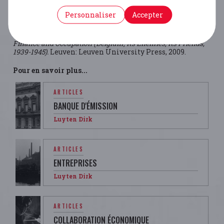
Bibliographie
Personnaliser
Accepter
Van der Wee, Herman., and Monique. Verbreyt.
A Small
Nation in the Turmoil of the Second World War: Money,
Finance and Occupation (Belgium, Its Enemies, Its Friends,
1939-1945).
Leuven: Leuven University Press, 2009.
Pour en savoir plus...
ARTICLES
BANQUE D'ÉMISSION
Luyten Dirk
ARTICLES
ENTREPRISES
Luyten Dirk
ARTICLES
COLLABORATION ÉCONOMIQUE