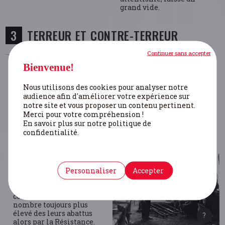
grand vide.
TERREUR ET CONTRE-TERREUR
Continuer sans accepter
Bienvenue!
Après le débarquement
allié sur les plages de
Nous utilisons des cookies pour analyser notre
Normandie, les sabotages
audience afin d'améliorer votre expérience sur
se multiplient. Par
notre site et vous proposer un contenu pertinent.
ailleurs, on assiste dans
Merci pour votre compréhension !
plusieurs régions du pays
En savoir plus sur notre politique de
à une véritable mini-
confidentialité.
guerre civile entre d’une
part les résistants, et en
particulier les Partisans
désormais appelés
Personnaliser
Accepter
Partisans armés, et
d’autre part, les groupes
armés issus de la
collaboration, furieux du
nombre toujours plus
élevé des leurs abattus
alors par la Résistance.