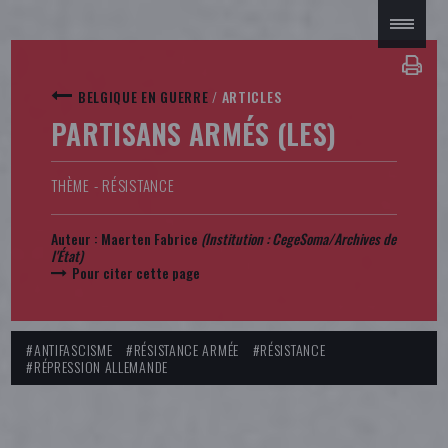
BELGIQUE EN GUERRE
/
ARTICLES
PARTISANS ARMÉS (LES)
THÈME - RÉSISTANCE
Auteur :
Maerten Fabrice
(Institution :
CegeSoma/Archives de
l'État
)
Pour citer cette page
#ANTIFASCISME
#RÉSISTANCE ARMÉE
#RÉSISTANCE
#RÉPRESSION ALLEMANDE