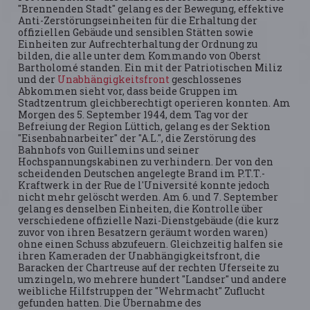
"Brennenden Stadt" gelang es der Bewegung, effektive
Anti-Zerstörungseinheiten für die Erhaltung der
offiziellen Gebäude und sensiblen Stätten sowie
Einheiten zur Aufrechterhaltung der Ordnung zu
bilden, die alle unter dem Kommando von Oberst
Bartholomé standen. Ein mit der Patriotischen Miliz
und der
Unabhängigkeitsfront
geschlossenes
Abkommen sieht vor, dass beide Gruppen im
Stadtzentrum gleichberechtigt operieren konnten. Am
Morgen des 5. September 1944, dem Tag vor der
Befreiung der Region Lüttich, gelang es der Sektion
"Eisenbahnarbeiter" der "A.L.", die Zerstörung des
Bahnhofs von Guillemins und seiner
Hochspannungskabinen zu verhindern. Der von den
scheidenden Deutschen angelegte Brand im P.T.T.-
Kraftwerk in der Rue de l'Université konnte jedoch
nicht mehr gelöscht werden. Am 6. und 7. September
gelang es denselben Einheiten, die Kontrolle über
verschiedene offizielle Nazi-Dienstgebäude (die kurz
zuvor von ihren Besatzern geräumt worden waren)
ohne einen Schuss abzufeuern. Gleichzeitig halfen sie
ihren Kameraden der Unabhängigkeitsfront, die
Baracken der Chartreuse auf der rechten Uferseite zu
umzingeln, wo mehrere hundert "Landser" und andere
weibliche Hilfstruppen der "Wehrmacht" Zuflucht
gefunden hatten. Die Übernahme des