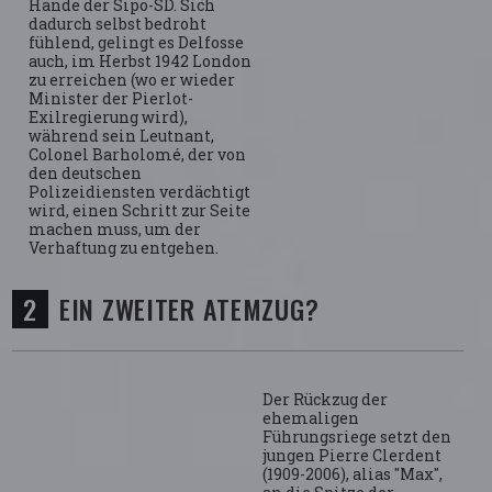
Hände der Sipo-SD. Sich
dadurch selbst bedroht
fühlend, gelingt es Delfosse
auch, im Herbst 1942 London
zu erreichen (wo er wieder
Minister der Pierlot-
Exilregierung wird),
während sein Leutnant,
Colonel Barholomé, der von
den deutschen
Polizeidiensten verdächtigt
wird, einen Schritt zur Seite
machen muss, um der
Verhaftung zu entgehen.
EIN ZWEITER ATEMZUG?
Der Rückzug der
ehemaligen
Führungsriege setzt den
jungen Pierre Clerdent
(1909-2006), alias "Max",