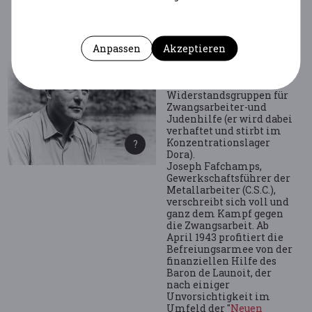
anderer Gruppen und
Netzwerke (Clarence,
Nola, W.M.B.R. ).
Anpassen
Akzeptieren
Pater Emile Boufflette
zum Beispiel, engagiert
sich in
Widerstandsgruppen für
Zwangsarbeiter-und
Judenhilfe (er wird dabei
verhaftet und stirbt im
Konzentrationslager
Dora).
Joseph Fafchamps,
Gewerkschaftsführer der
Metallarbeiter (C.S.C.),
verschreibt sich voll und
ganz dem Kampf gegen
die Zwangsarbeit. Ab
April 1943 profitiert die
Befreiungsarmee von der
finanziellen Hilfe des
Baron de Launoit, der
nach einiger
Unvorsichtigkeit im
Umfeld der "
Neuen