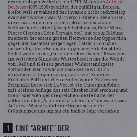
des damaligen Verkehrs- und PTT-Ministers
Antoine
Delfosse
(1895-1980) gebildet, der zufällig in Belgien
bleibt, weil er während der Invasion nicht rechtzeitig
evakuiert worden war. Mit verschiedenen Bekannten,
die er aus seinem christdemokratisch-sozialen
Netzwerk rekrutiert (Joseph Fafchamps, René Wéra,
Pierre Clerdent, Léon Servais, etc.), hat er zur Bildung
zu einem der ersten großen Netzwerke der Opposition
gegen den Besatzer beigetragen. Tatsächlich ist es
notwendig, diese Behauptung genauer zu beleuchten.
Selbst wenn in der „christdemokratischen“-Bewegung
im weitesten Sinne des Wortes bereits um die Wende
von 1940 und 1941 ein gewisser Widerstandsgeist
vorhanden war, so war sie noch keine wirklich
strukturierte Organisation, da sie erst Ende des
Frühjahrs 1941 ins Leben gerufen wurde. Zu diesem
Zeitpunkt hatte sich La Vérité, ein Untergrundblatt
mit kleiner Auflage, das seit Oktober 1940 erschien und
mehr oder weniger die gleichen Ideale hatte, der
aufkeimenden „Armée de la Libération“ angeschlossen.
Auf diese Weise konnte die Organisation ihr
Gründungsdatum um gut ein halbes Jahr vorrücken.
EINE "ARMEE" DER