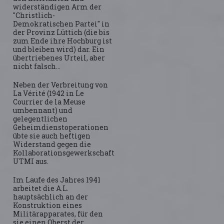
widerständigen Arm der
"Christlich-
Demokratischen Partei" in
der Provinz Lüttich (die bis
zum Ende ihre Hochburg ist
und bleiben wird) dar. Ein
übertriebenes Urteil, aber
nicht falsch...
Neben der Verbreitung von
La Vérité (1942 in Le
Courrier de la Meuse
umbennant) und
gelegentlichen
Geheimdienstoperationen
übte sie auch heftigen
Widerstand gegen die
Kollaborationsgewerkschaft
UTMI aus.
Im Laufe des Jahres 1941
arbeitet die A.L.
hauptsächlich an der
Konstruktion eines
Militärapparates, für den
sie einen Oberst der