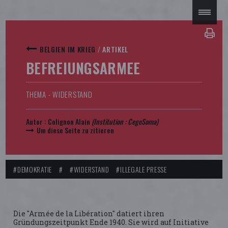
BELGIEN IM KRIEG
/
ARTIKEL
BEFREIUNGSARMEE
THEMA - WIDERSTAND
Autor :
Colignon Alain
(Institution :
CegeSoma
)
Um diese Seite zu zitieren
#DEMOKRATIE
#
#WIDERSTAND
#ILLEGALE PRESSE
Die "Armée de la Libération" datiert ihren
Gründungszeitpunkt Ende 1940. Sie wird auf Initiative