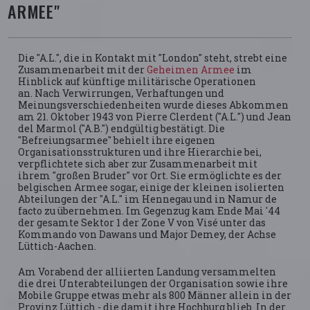
ARMEE"
Die "A.L.", die in Kontakt mit "London" steht, strebt eine
Zusammenarbeit mit der
Geheimen Armee
im
Hinblick auf künftige militärische Operationen
an. Nach Verwirrungen, Verhaftungen und
Meinungsverschiedenheiten wurde dieses Abkommen
am 21. Oktober 1943 von Pierre Clerdent ("A.L.") und Jean
del Marmol ("A.B.") endgültig bestätigt. Die
"Befreiungsarmee" behielt ihre eigenen
Organisationsstrukturen und ihre Hierarchie bei,
verpflichtete sich aber zur Zusammenarbeit mit
ihrem "großen Bruder" vor Ort. Sie ermöglichte es der
belgischen Armee sogar, einige der kleinen isolierten
Abteilungen der "A.L." im Hennegau und in Namur de
facto zu übernehmen. Im Gegenzug kam Ende Mai '44
der gesamte Sektor 1 der Zone V von Visé unter das
Kommando von Dawans und Major Demey, der Achse
Lüttich-Aachen.
Am Vorabend der alliierten Landung versammelten
die drei Unterabteilungen der Organisation sowie ihre
Mobile Gruppe etwas mehr als 800 Männer allein in der
Provinz Lüttich - die damit ihre Hochburg blieb. In der