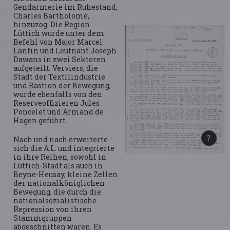
Gendarmerie im Ruhestand,
Charles Bartholomé,
hinzuzog. Die Region
Lüttich wurde unter dem
Befehl von Major Marcel
Lantin und Leutnant Joseph
Dawans in zwei Sektoren
aufgeteilt. Verviers, die
Stadt der Textilindustrie
und Bastion der Bewegung,
wurde ebenfalls von den
Reserveoffizieren Jules
Poncelet und Armand de
Hagen geführt.
Nach und nach erweiterte
sich die A.L. und integrierte
in ihre Reihen, sowohl in
Lüttich-Stadt als auch in
Beyne-Heusay, kleine Zellen
der nationalköniglichen
Bewegung, die durch die
nationalsozialistische
Repression von ihren
Stammgruppen
abgeschnitten waren. Es