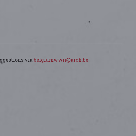
uggestions via
belgiumwwii@arch.be