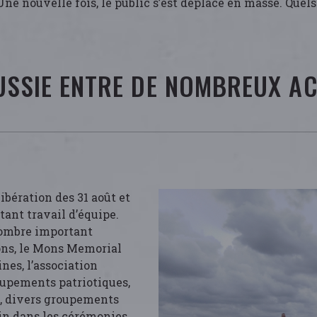
Une nouvelle fois, le public s’est déplacé en masse. Quel
USSIE ENTRE DE NOMBREUX A
bération des 31 août et
tant travail d’équipe.
 nombre important
Mons, le Mons Memorial
nes, l’association
oupements patriotiques,
e, divers groupements
oin dans les cérémonies