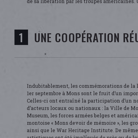
de sa libération par les troupes américaines. 
UNE COOPÉRATION RÉ
Indubitablement, les commémorations de la li
1er septembre à Mons sont le fruit d’un impor
Celles-ci ont entraîné la participation d’un
d’acteurs locaux ou nationaux : la Ville de 
Museum, les forces armées belges et américai
montoise « Mons devoir de mémoire », les gr
ainsi que le War Heritage Institute. De mêm
artistiques ont été impliqués de près ou de l