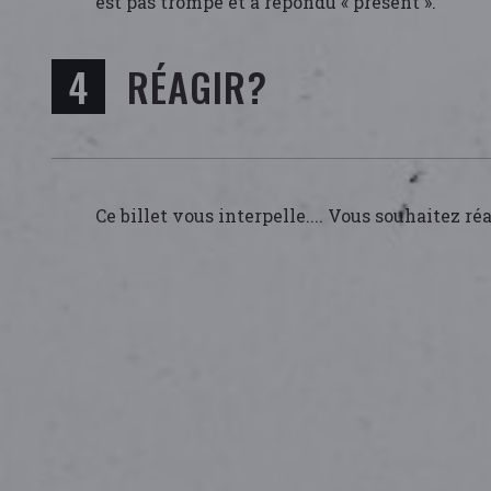
est pas trompé et a répondu « présent ».
RÉAGIR?
Ce billet vous interpelle.... Vous souhaitez