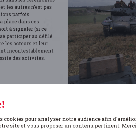
 et les autres n’est pas
tions parfois
a place dans ces
it à signaler (si ce
sé participer au défilé
 les acteurs et leur
ont incontestablement
site des activités.
!
ORTENT DE L’ORDINAIRE
s cookies pour analyser notre audience afin d'amélio
tre site et vous proposer un contenu pertinent. Merc