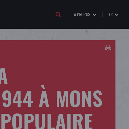
A PROPOS
FR
A
1944 À MONS
 POPULAIRE