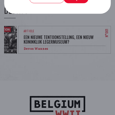
DÉBATS
EEN NIEUWE TENTOONSTELLING, EEN NIEUW
KONINKLIJK LEGERMUSEUM?
Devos Wannes